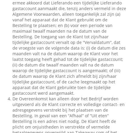
ermee akkoord dat Lieferando een tijdelijke Lieferando
gastaccount aanmaakt die, tenzij anders vermeld in deze
Algemene Voorwaarden, alleen toegankelijk zal zijn (a)
vanaf het apparaat dat de Klant gebruikt om de
Bestelling te plaatsen; en (b) voor een periode van
maximaal twaalf maanden na de datum van de
Bestelling. De toegang van de Klant tot zijn/haar
tijdelijke gastaccount vervalt op de ''Vervaldatum'', dat
de vroegste van de volgende data is: (i) de datum die zes
maanden valt na de datum waarop de Klant voor het
laatst toegang heeft gehad tot de tijdelijke gastaccount;
(ii) de datum die twaalf maanden valt na de datum
waarop de tijdelijke gastaccount is aangemaakt; of (iii)
de datum waarop de Klant zich afmeldt bij zijn/haar
tijdelijke gastaccount, of de cache leegmaakt op het
apparaat dat de Klant gebruikte toen de tijdelijke
gastaccount werd aangemaakt.
De Overeenkomst kan alleen door het Bedrijf worden
uitgevoerd als de Klant correcte en volledige contact- en
adresgegevens verstrekt bij het plaatsen van de
Bestelling. In geval van een “Afhaal” of “Uit eten”
Bestelling is een adres niet nodig. De Klant heeft de
plicht om onjuistheden in verstrekte of vermelde
betaalgegevens onverwijld aan Takeaway.com of het